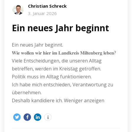
Christian Schreck
3. Januar 2026
Ein neues Jahr beginnt
Ein neues Jahr beginnt.
𝐖𝐢𝐞 𝐰𝐨𝐥𝐥𝐞𝐧 𝐰𝐢𝐫 𝐡𝐢𝐞𝐫 𝐢𝐦 𝐋𝐚𝐧𝐝𝐤𝐫𝐞𝐢𝐬 𝐌𝐢𝐥𝐭𝐞𝐧𝐛𝐞𝐫𝐠 𝐥𝐞𝐛𝐞𝐧?
Viele Entscheidungen, die unseren Alltag
betreffen, werden im Kreistag getroffen.
Politik muss im Alltag funktionieren.
Ich habe mich entschieden, Verantwortung zu
übernehmen.
Deshalb kandidiere ich. Weniger anzeigen