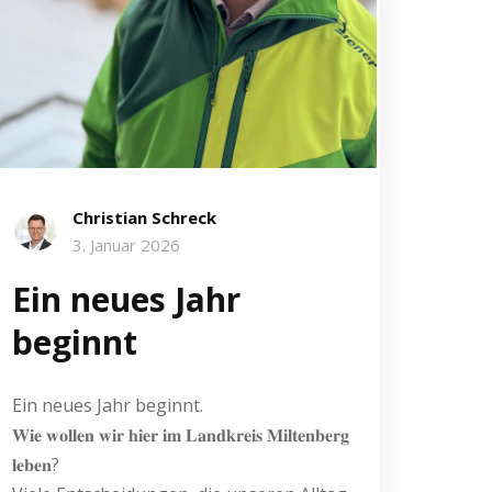
Christian Schreck
3. Januar 2026
Ein neues Jahr
beginnt
Ein neues Jahr beginnt.
𝐖𝐢𝐞 𝐰𝐨𝐥𝐥𝐞𝐧 𝐰𝐢𝐫 𝐡𝐢𝐞𝐫 𝐢𝐦 𝐋𝐚𝐧𝐝𝐤𝐫𝐞𝐢𝐬 𝐌𝐢𝐥𝐭𝐞𝐧𝐛𝐞𝐫𝐠
𝐥𝐞𝐛𝐞𝐧?